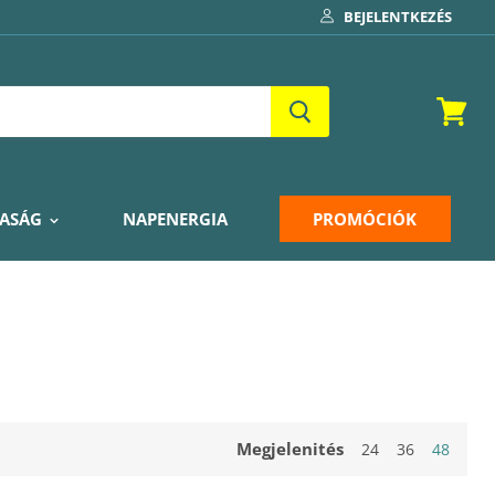
BEJELENTKEZÉS
Kosár
ASÁG
NAPENERGIA
PROMÓCIÓK
Megjelenités
24
36
48