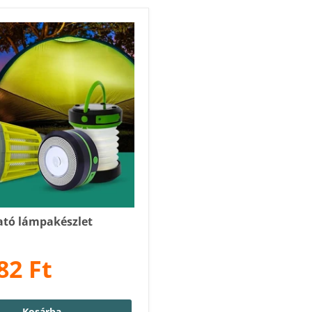
tó lámpakészlet
82 Ft
Kosárba