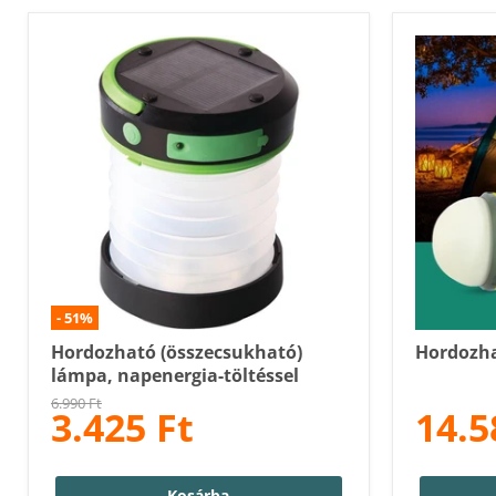
-
51
%
Hordozható (összecsukható)
Hordozha
lámpa, napenergia-töltéssel
Eredeti
6.990 Ft
3.425 Ft
14.5
Ár
ár
Kosárba