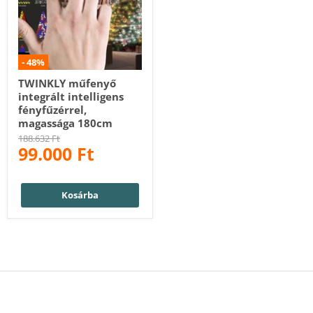
-
48
%
TWINKLY műfenyő
integrált intelligens
fényfűzérrel,
magassága 180cm
Eredeti
188.632 Ft
99.000 Ft
ár
Ár
Kosárba