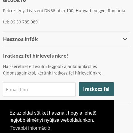
Petrozsény, Livezeni DN66 utca 100, Hunyad megye, Románia
tel: 06 30 785 0891
Hasznos infók
Személyes adatok védelme
Iratkozz fel hírlevelünkre!
Cookiek (sütik) használatának szabályzata
Ha szeretnél értesülni legjobb ajánlatainkról és
Fizetési lehetőségek
újdonságainkról, kérünk iratkozz fel hírlevelünkre.
Szállítás
Visszaküldés és garancia
Iratkozz fel
E-mail Cím
Fogyasztóvédelmi hatóság
Online vitarendezési platform
Ez az oldal sütiket használ, hogy a lehető
Ne
Ne
legjobb élményt nyújtsa weboldalunkon.
poti
poti
További információ
gasi
gasi