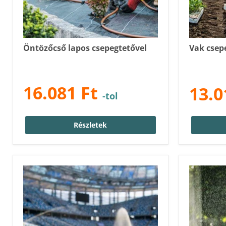
Öntözőcső lapos csepegtetővel
Vak csep
16.081 Ft
13.0
-tol
Részletek