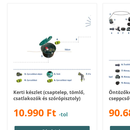
Kerti készlet (csaptelep, tömlő,
Öntözőké
csatlakozók és szórópisztoly)
cseppcsőv
10.990 Ft
90.6
-tol