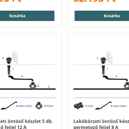
Kosárba
Kosárba
ti öntöző készlet 5 db.
Lakókörzeti öntöző készl
 fejjel 12 A
permetező fejjel 8 A