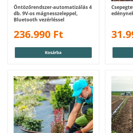
Öntözőrendszer-automatizálás 4
Csepegte
db. 9V-os mágnesszeleppel,
edénynek
Bluetooth vezérléssel
236.990 Ft
31.9
Kosárba