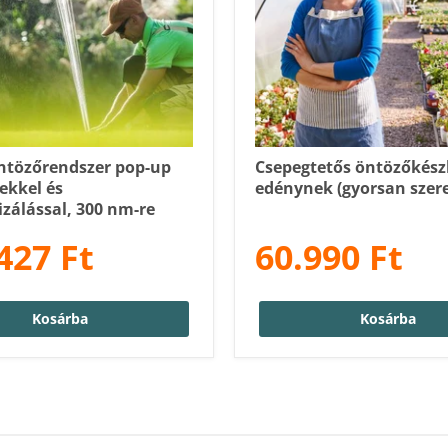
öntözőrendszer pop-up
Csepegtetős öntözőkészl
ekkel és
edénynek (gyorsan szere
zálással, 300 nm-re
427 Ft
60.990 Ft
Kosárba
Kosárba