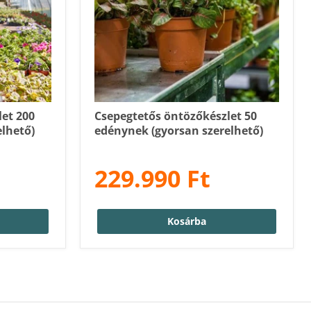
et 200
Csepegtetős öntözőkészlet 50
lhető)
edénynek (gyorsan szerelhető)
229.990 Ft
Kosárba