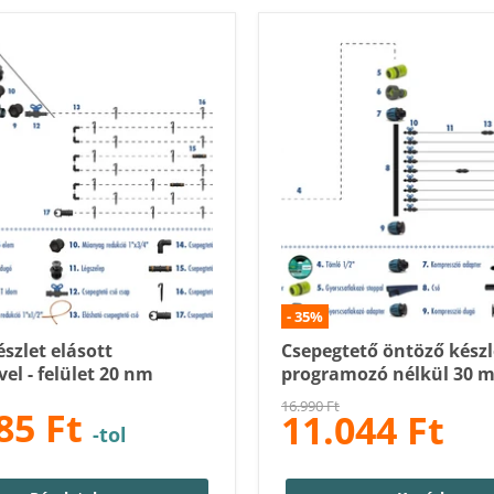
-
35
%
szlet elásott
Csepegtető öntöző készl
el - felület 20 nm
programozó nélkül 30 m
Eredeti
16.990 Ft
85 Ft
11.044 Ft
Ár
ár
-tol