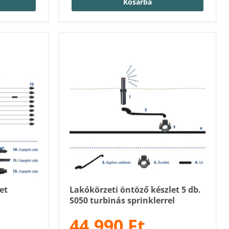
Kosárba
et
Lakókörzeti öntöző készlet 5 db.
S050 turbinás sprinklerrel
44.990 Ft