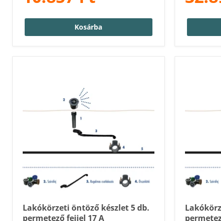
Kosárba
Lakókörzeti öntöző készlet 5 db.
Lakókörze
permetező fejjel 17 A
permetező