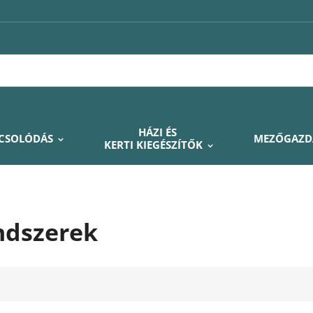
HÁZI ÉS
PCSOLÓDÁS
MEZŐGAZD
KERTI KIEGÉSZÍTŐK
ndszerek