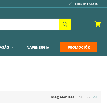
BEJELENTKEZÉS
Kosár
ASÁG
NAPENERGIA
PROMÓCIÓK
Megjelenités
24
36
48