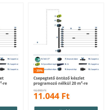
-
35
%
et
Csepegtető öntöző készlet
²-re
programozó nélkül 20 m²-re
Eredeti
16.990 Ft
11.044 Ft
Ár
ár