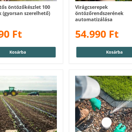
tős öntözőkészlet 100
Virágcserepek
 (gyorsan szerelhető)
öntözőrendszerének
automatizálása
90 Ft
54.990 Ft
Kosárba
Kosárba