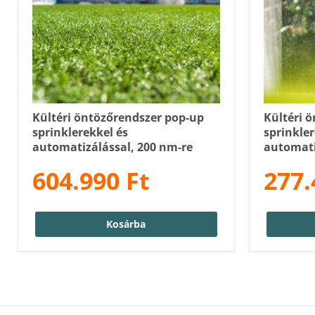
Kültéri öntözőrendszer pop-up
Kültéri 
sprinklerekkel és
sprinkler
automatizálással, 200 nm-re
automati
604.990 Ft
277.
Kosárba