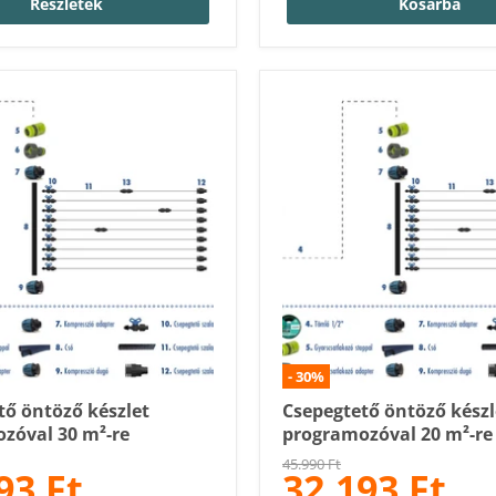
Részletek
Kosárba
-
30
%
tő öntöző készlet
Csepegtető öntöző készl
zóval 30 m²-re
programozóval 20 m²-re
Eredeti
45.990 Ft
93 Ft
32.193 Ft
Ár
ár