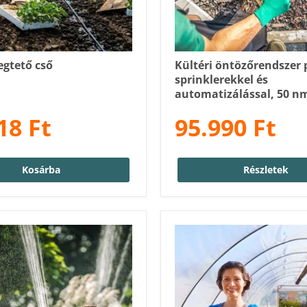
egtető cső
Kültéri öntözőrendszer
sprinklerekkel és
automatizálással, 50 n
18 Ft
95.990 Ft
Kosárba
Részletek