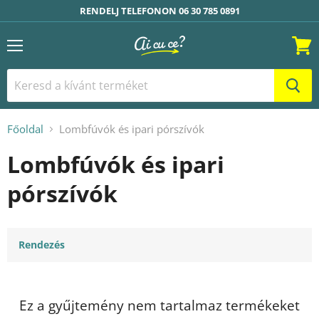
RENDELJ TELEFONON 06 30 785 0891
Menü
Kosár
Főoldal
Lombfúvók és ipari pórszívók
Lombfúvók és ipari
pórszívók
Rendezés
Ez a gyűjtemény nem tartalmaz termékeket