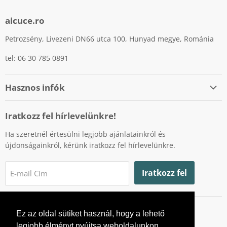
aicuce.ro
Petrozsény, Livezeni DN66 utca 100, Hunyad megye, Románia
tel: 06 30 785 0891
Hasznos infók
Személyes adatok védelme
Iratkozz fel hírlevelünkre!
Cookiek (sütik) használatának szabályzata
Ha szeretnél értesülni legjobb ajánlatainkról és
Fizetési lehetőségek
újdonságainkról, kérünk iratkozz fel hírlevelünkre.
Szállítás
Visszaküldés és garancia
Iratkozz fel
E-mail Cím
Fogyasztóvédelmi hatóság
Online vitarendezési platform
Ez az oldal sütiket használ, hogy a lehető
Ne
Ne
legjobb élményt nyújtsa weboldalunkon.