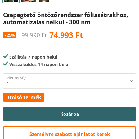
Csepegtető öntözőrendszer fóliasátrakhoz,
automatizálás nélkül - 300 nm
Ár
74.993 Ft
Eredeti ár
99.990 Ft
-
25
%
Szállítás 7 napon belül
Visszaküldés 14 napon belül
Mennyiség
utolsó termék
Kosárba
Személyre szabott ajánlatot kérek