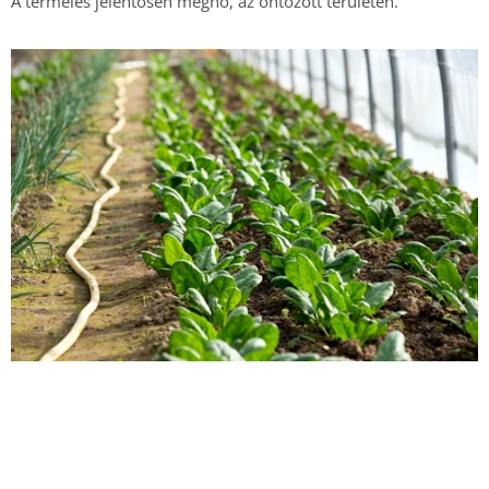
A termelés jelentősen megnő, a
z öntözött területen.