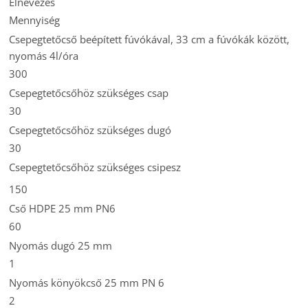
Elnevezés
Mennyiség
Csepegtetőcső beépített fúvókával, 33 cm a
fúvókák között
,
nyomás 4l/óra
300
Csepegtetőcsőhöz szükséges csap
30
Csepegtetőcsőhöz szükséges dugó
30
Csepegtetőcsőhöz szükséges csipesz
150
Cső HDPE 25 mm PN6
60
Nyomás dugó 25 mm
1
Nyomás könyökcső 25 mm PN 6
2