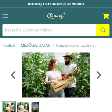
RENDELJ TELEFONON 06 30 785 0891
Menü
Kosár
Főoldal
MEZŐGAZDASÁG
Csepegtető öntözőrendszer fóliasátrakhoz, automatizálás nélkül - 300 nm