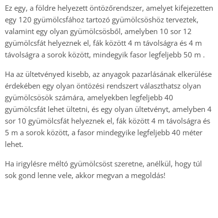
Ez egy, a földre helyezett öntözőrendszer, amelyet kifejezetten
egy 120 gyümölcsfához tartozó gyümölcsöshöz terveztek,
valamint egy olyan gyümölcsösből, amelyben 10 sor 12
gyümölcsfát helyeznek el, fák között 4 m távolságra és 4 m
távolságra a sorok között, mindegyik fasor legfeljebb 50 m .
Ha az ültetvényed kisebb, az anyagok pazarlásának elkerülése
érdekében egy olyan öntözési rendszert választhatsz olyan
gyümölcsösök számára, amelyekben legfeljebb 40
gyümölcsfát lehet ültetni, és egy olyan ültetvényt, amelyben 4
sor 10 gyümölcsfát helyeznek el, fák között 4 m távolságra és
5 m a sorok között, a fasor mindegyike legfeljebb 40 méter
lehet.
Ha irigylésre méltó gyümölcsöst szeretne, anélkül, hogy túl
sok gond lenne vele, akkor megvan a megoldás!