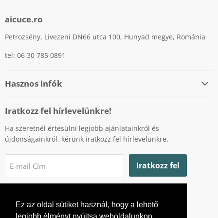
aicuce.ro
Petrozsény, Livezeni DN66 utca 100, Hunyad megye, Románia
tel: 06 30 785 0891
Hasznos infók
Személyes adatok védelme
Iratkozz fel hírlevelünkre!
Cookiek (sütik) használatának szabályzata
Ha szeretnél értesülni legjobb ajánlatainkról és
Fizetési lehetőségek
újdonságainkról, kérünk iratkozz fel hírlevelünkre.
Szállítás
Visszaküldés és garancia
Iratkozz fel
E-mail Cím
Fogyasztóvédelmi hatóság
Online vitarendezési platform
Ez az oldal sütiket használ, hogy a lehető
Ne
Ne
legjobb élményt nyújtsa weboldalunkon.