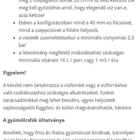
még 2 csepegtetőt adnak 20 cm-re az első kettőtől (de
meg kell győződnie arról, hogy elegendő víz van-e,
azaz kétszer
Ebben a konfigurációban mind a 40 mm-es főcsövet,
mind a cseppcsövet a földre helyezik.
a vezeték üzemeltetésekor a minimális víznyomás 2,5
bar
a létesítmény megfelelő működéséhez szükséges
minimális vízáram 16 L / perc vagy 1 m3 / óra
Figyelem!
A készlet nem tartalmazza a vízforrást vagy a vízforráshoz
való csatlakozáshoz szükséges alkatrészeket. Ezeket
tanácsadóinkkal meg lehet beszélni, egyes helyzetek
sajátosságaitól függően, és külön megvásárolhatók, kérésre.
A gyümölcsfák ültetvénye
Amellett, hogy friss és illatos gyümölcsöt kínálnak, bármilyen