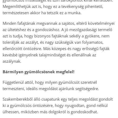
gyümölcsös frissességet és szín sarokpontot kínál kertedben.
Megemlíthetjük azt is, hogy ez a tevékenység pihentető,
természetesen akkor ha tetszik ez a munka.
Minden fafajtának megvannak a sajátos, eltérő követelményei
az ültetéshez és a gondozáshoz. A jó mezőgazdasági termelő
azt is tudja, hogy bizonyos fajtáknak sekély a gyökere, nem
tolerálják az aszályt, és nagy szükségük van folyamatos,
ellenőrzött öntözésre. Más közepes és nagy erõsségû fajták
kevésbé igényelnek talajminõséget és ellenállnak az
aszálynak.
Bármilyen gyümölcsösnek megfelel!
Függetlenül attól, hogy milyen gyümölcsöt szeretnél
termeszteni, ideális megoldást ajánlunk segítségedre.
Szakemberekből álló csapatunk egy teljes megoldást gondolt
ki a gyümölcsös öntözésére, hogy nyugodtan, gond nélkül
ülhessen, miközben más dolgokról is gondoskodhat.