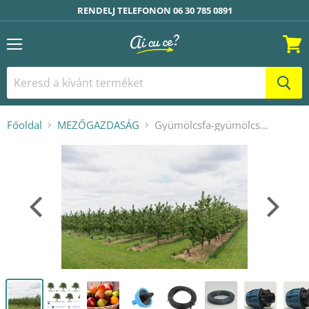
RENDELJ TELEFONON 06 30 785 0891
Menü
Kosár
Főoldal
MEZŐGAZDASÁG
Gyümölcsfa-gyümölcsös öntözőkészlet (öntözés a földön)