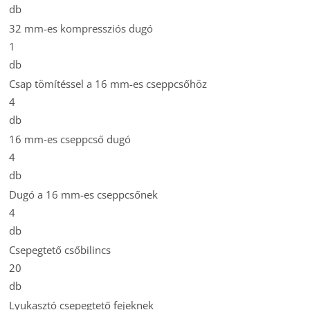
db
32 mm-es kompressziós dugó
1
db
Csap tömítéssel a 16 mm-es cseppcsőhöz
4
db
16 mm-es cseppcső dugó
4
db
Dugó a 16 mm-es cseppcsőnek
4
db
Csepegtető csőbilincs
20
db
Lyukasztó csepegtető fejeknek