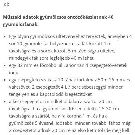
db
Műszaki adatok gyümölcsös öntözőkészletnek 40
gyümölcsfának:
Egy olyan gyümölcsös ültetvényéhez tervezték, amelyben 4
sor 10 gyümölcsfát helyeznek el, a fák között 4 m
távolságra és a sorok között 5 m távolságra ültetve,
mindegyik fák sora legfeljebb 40 m lehet.
egy 32 mm-es főcsőből áll, ahonnan 4 csepegtetővezeték
indul
egy csepegtető szakasz 10 fának tartalmaz 50m 16 mm-es
vakcsövet, 2 csepegtetőt 4 L / perc sebességgel minden
tengelyen és a kapcsolódó kiegészítőket
a két csepegtetőt mindkét oldalán a szártól 20 cm
távolságra, ha a gyümölcsös frissen ültetik, 25-30 cm
távolságra a szártól, ha a fa korona 1 m, és ha a
gyümölcsös 5 évesnél idősebb, minden további fához még
2 csepegtetőt adnak 20 cm-re az első kettőtől (de meg kell