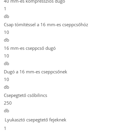
40 mm-es kompressziós dugó
1
db
Csap tömítéssel a 16 mm-es cseppcsőhöz
10
db
16 mm-es cseppcső dugó
10
db
Dugó a 16 mm-es cseppcsőnek
10
db
Csepegtető csőbilincs
250
db
Lyukasztó csepegtető fejeknek
1