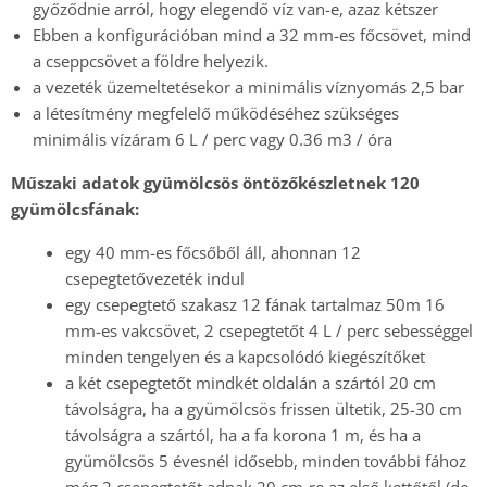
győződnie arról, hogy elegendő víz van-e, azaz kétszer
Ebben a konfigurációban mind a 32 mm-es főcsövet, mind
a cseppcsövet a földre helyezik.
a vezeték üzemeltetésekor a minimális víznyomás 2,5 bar
a létesítmény megfelelő működéséhez szükséges
minimális vízáram 6 L / perc vagy 0.36 m3 / óra
Műszaki adatok gyümölcsös öntözőkészletnek 120
gyümölcsfának:
egy 40 mm-es főcsőből áll, ahonnan 12
csepegtetővezeték indul
egy csepegtető szakasz 12 fának tartalmaz 50m 16
mm-es vakcsövet, 2 csepegtetőt 4 L / perc sebességgel
minden tengelyen és a kapcsolódó kiegészítőket
a két csepegtetőt mindkét oldalán a szártól 20 cm
távolságra, ha a gyümölcsös frissen ültetik, 25-30 cm
távolságra a szártól, ha a fa korona 1 m, és ha a
gyümölcsös 5 évesnél idősebb, minden további fához