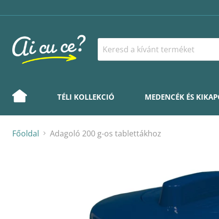
TÉLI KOLLEKCIÓ
MEDENCÉK ÉS KIKA
Főoldal
Adagoló 200 g-os tablettákhoz