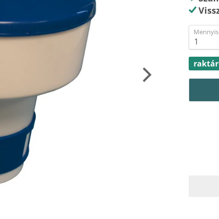
Viss
Mennyis
raktá