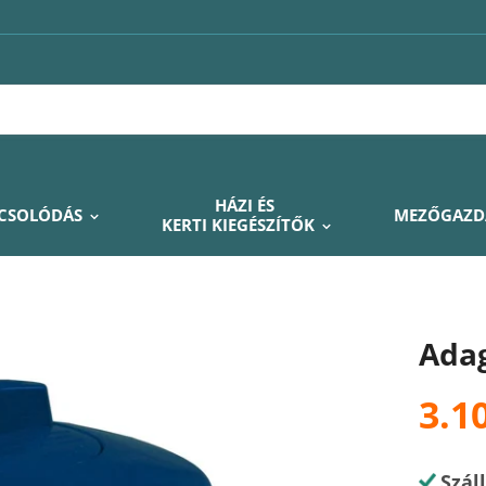
HÁZI ÉS
PCSOLÓDÁS
MEZŐGAZD
KERTI KIEGÉSZÍTŐK
Adag
3.1
Szál