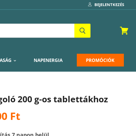
BEJELENTKEZÉS
Kosár
ASÁG
NAPENERGIA
PROMÓCIÓK
oló 200 g-os tablettákhoz
00 Ft
lítás 7 napon belül