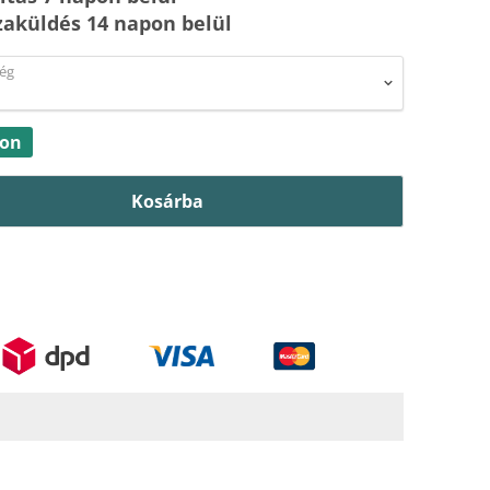
zaküldés 14 napon belül
ég
ron
Kosárba