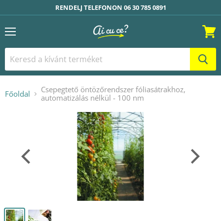
RENDELJ TELEFONON 06 30 785 0891
Menü
Kosár
Csepegtető öntözőrendszer fóliasátrakhoz,
Főoldal
automatizálás nélkül - 100 nm