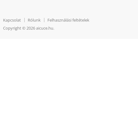
gasi
gasi
si
si
Kapcsolat
Rólunk
Felhasználási feltételek
pe
pe
Copyright © 2026 aicuce.hu.
Facebook
Youtube