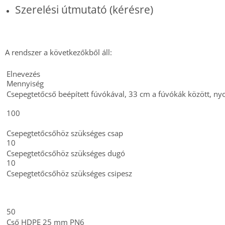
Szerelési útmutató (kérésre)
A rendszer a következőkből áll:
Elnevezés
Mennyiség
Csepegtetőcső beépített fúvókával, 33 cm a
fúvókák között
, ny
100
Csepegtetőcsőhöz szükséges csap
10
Csepegtetőcsőhöz szükséges dugó
10
Csepegtetőcsőhöz szükséges csipesz
50
Cső HDPE 25 mm PN6