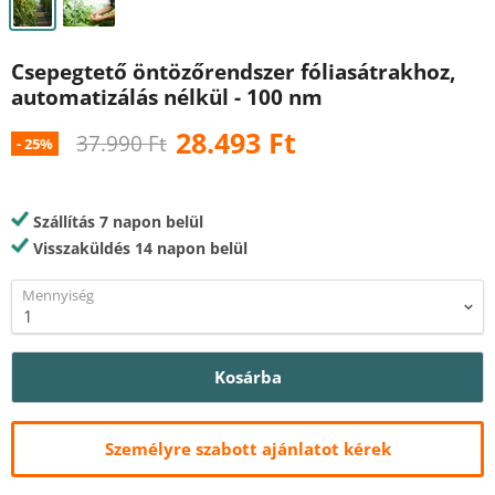
Csepegtető öntözőrendszer fóliasátrakhoz,
automatizálás nélkül - 100 nm
Ár
28.493 Ft
Eredeti ár
37.990 Ft
-
25
%
Szállítás 7 napon belül
Visszaküldés 14 napon belül
Mennyiség
Kosárba
Személyre szabott ajánlatot kérek