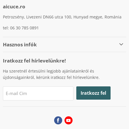
aicuce.ro
Petrozsény, Livezeni DN66 utca 100, Hunyad megye, Románia
tel: 06 30 785 0891
Hasznos infók
Személyes adatok védelme
Iratkozz fel hírlevelünkre!
Cookiek (sütik) használatának szabályzata
Ha szeretnél értesülni legjobb ajánlatainkról és
Fizetési lehetőségek
újdonságainkról, kérünk iratkozz fel hírlevelünkre.
Szállítás
Visszaküldés és garancia
Iratkozz fel
E-mail Cím
Fogyasztóvédelmi hatóság
Online vitarendezési platform
Ne
Ne
poti
poti