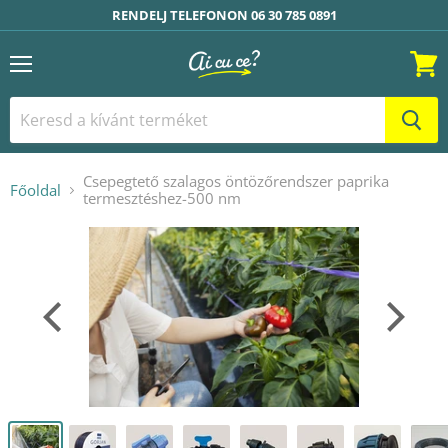
RENDELJ TELEFONON 06 30 785 0891
Menü
Kosár
Csepegtető szalagos öntözőrendszer paprika
Főoldal
termesztéshez-500 nm