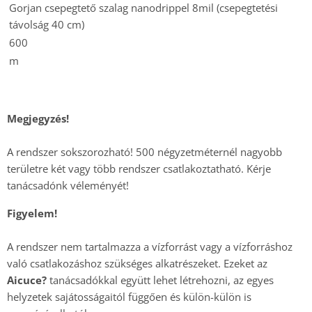
Gorjan csepegtető szalag nanodrippel 8mil (csepegtetési
távolság 40 cm)
600
m
Megjegyzés!
A rendszer sokszorozható! 500 négyzetméternél nagyobb
területre két vagy több rendszer csatlakoztatható. Kérje
tanácsadónk véleményét!
Figyelem!
A rendszer nem tartalmazza a vízforrást vagy a vízforráshoz
való csatlakozáshoz szükséges alkatrészeket. Ezeket az
Aicuce?
tanácsadókkal együtt lehet létrehozni, az egyes
helyzetek sajátosságaitól függően és külön-külön is