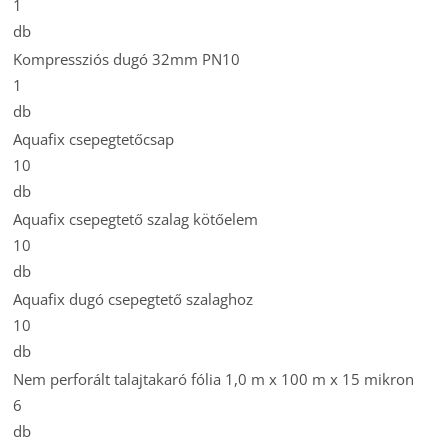
1
db
Kompressziós dugó 32mm PN10
1
db
Aquafix csepegtetőcsap
10
db
Aquafix csepegtető szalag kötőelem
10
db
Aquafix dugó csepegtető szalaghoz
10
db
Nem perforált talajtakaró fólia 1,0 m x 100 m x 15 mikron
6
db