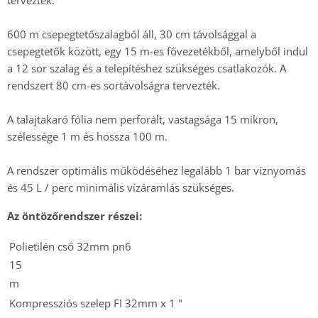
tervezték.
600 m csepegtetőszalagból áll, 30 cm távolsággal a
csepegtetők között, egy 15 m-es fővezetékből, amelyből indul
a 12 sor szalag és a telepítéshez szükséges csatlakozók. A
rendszert 80 cm-es sortávolságra tervezték.
A talajtakaró fólia nem perforált, vastagsága 15 mikron,
szélessége 1 m és hossza 100 m.
A rendszer optimális működéséhez legalább 1 bar víznyomás
és 45 L / perc minimális vízáramlás szükséges.
Az öntözőrendszer részei:
Polietilén cső 32mm pn6
15
m
Kompressziós szelep FI 32mm x 1 "