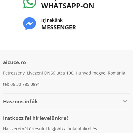
WHATSAPP-ON
Írj nekünk
MESSENGER
aicuce.ro
Petrozsény, Livezeni DN66 utca 100, Hunyad megye, Románia
tel: 06 30 785 0891
Hasznos infók
Személyes adatok védelme
Iratkozz fel hírlevelünkre!
Cookiek (sütik) használatának szabályzata
Ha szeretnél értesülni legjobb ajánlatainkról és
Fizetési lehetőségek