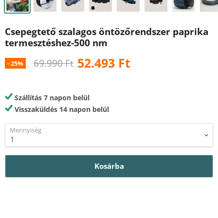
Csepegtető szalagos öntözőrendszer paprika
termesztéshez-500 nm
Ár
52.493 Ft
Eredeti ár
69.990 Ft
-
25
%
Szállítás 7 napon belül
Visszaküldés 14 napon belül
Mennyiség
Kosárba