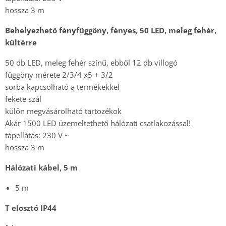
hossza 3 m
Behelyezhető fényfüggöny, fényes, 50 LED, meleg fehér,
kültérre
50 db LED, meleg fehér színű, ebből 12 db villogó
függöny mérete 2/3/4 x5 + 3/2
sorba kapcsolható a termékekkel
fekete szál
külön megvásárolható tartozékok
Akár 1500 LED üzemeltethető hálózati csatlakozással!
tápellátás: 230 V ~
hossza 3 m
Hálózati kábel, 5 m
5 m
T elosztó IP44