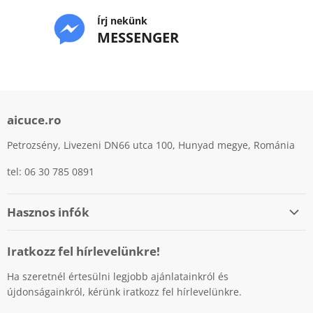
Írj nekünk
MESSENGER
aicuce.ro
Petrozsény, Livezeni DN66 utca 100, Hunyad megye, Románia
tel: 06 30 785 0891
Hasznos infók
Személyes adatok védelme
Iratkozz fel hírlevelünkre!
Cookiek (sütik) használatának szabályzata
Ha szeretnél értesülni legjobb ajánlatainkról és
Fizetési lehetőségek
újdonságainkról, kérünk iratkozz fel hírlevelünkre.
Szállítás