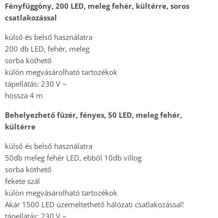
Fényfüggöny, 200 LED, meleg fehér, kültérre, soros
csatlakozással
külső és belső használatra
200 db LED, fehér, meleg
sorba köthető
külön megvásárolható tartozékok
tápellátás: 230 V ~
hossza 4 m
Behelyezhető füzér, fényes, 50 LED, meleg fehér,
kültérre
külső és belső használatra
50db meleg fehér LED, ebből 10db villog
sorba köthető
fekete szál
külön megvásárolható tartozékok
Akár 1500 LED üzemeltethető hálózati csatlakozással!
tápellátás: 230 V ~