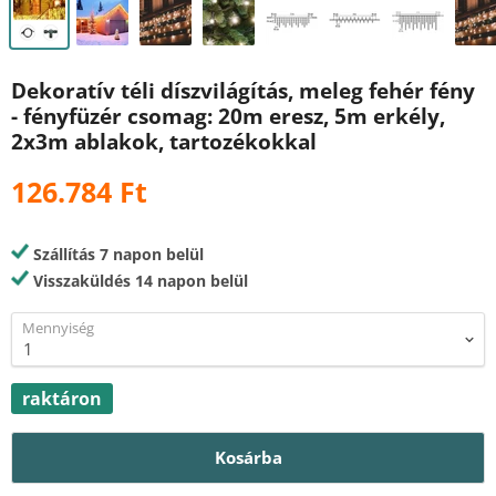
Dekoratív téli díszvilágítás, meleg fehér fény
- fényfüzér csomag: 20m eresz, 5m erkély,
2x3m ablakok, tartozékokkal
126.784 Ft
Szállítás 7 napon belül
Visszaküldés 14 napon belül
Mennyiség
raktáron
Kosárba