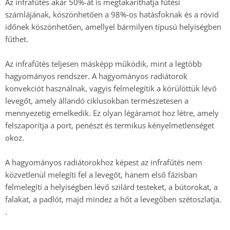
Az infrafűtés akár 50%-át is megtakaríthatja fűtési
számlájának, köszönhetően a 98%-os hatásfoknak és a rövid
időnek köszönhetően, amellyel bármilyen típusú helyiségben
fűthet.
Az infrafűtés teljesen másképp működik, mint a legtöbb
hagyományos rendszer. A hagyományos radiátorok
konvekciót használnak, vagyis felmelegítik a körülöttük lévő
levegőt, amely állandó ciklusokban természetesen a
mennyezetig emelkedik. Ez olyan légáramot hoz létre, amely
felszaporítja a port, penészt és termikus kényelmetlenséget
okoz.
A hagyományos radiátorokhoz képest az infrafűtés nem
közvetlenül melegíti fel a levegőt, hanem első fázisban
felmelegíti a helyiségben lévő szilárd testeket, a bútorokat, a
falakat, a padlót, majd mindez a hőt a levegőben szétoszlatja.
.