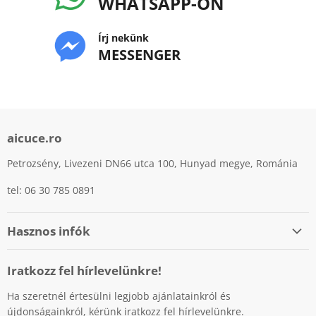
WHATSAPP-ON
Írj nekünk
MESSENGER
aicuce.ro
Petrozsény, Livezeni DN66 utca 100, Hunyad megye, Románia
tel: 06 30 785 0891
Hasznos infók
Személyes adatok védelme
Iratkozz fel hírlevelünkre!
Cookiek (sütik) használatának szabályzata
Ha szeretnél értesülni legjobb ajánlatainkról és
Fizetési lehetőségek
újdonságainkról, kérünk iratkozz fel hírlevelünkre.