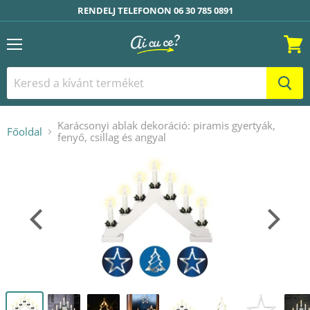
RENDELJ TELEFONON 06 30 785 0891
Menü
Kosár
Karácsonyi ablak dekoráció: piramis gyertyák,
Főoldal
fenyő, csillag és angyal