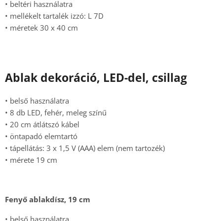
• beltéri használatra
• mellékelt tartalék izzó: L 7D
• méretek 30 x 40 cm
Ablak dekoráció, LED-del, csillag
• belső használatra
• 8 db LED, fehér, meleg színű
• 20 cm átlátszó kábel
• öntapadó elemtartó
• tápellátás: 3 x 1,5 V (AAA) elem (nem tartozék)
• mérete 19 cm
Fenyő ablakdísz, 19 cm
• belső használatra