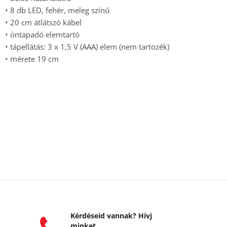
• 8 db LED, fehér, meleg színű
• 20 cm átlátszó kábel
• öntapadó elemtartó
• tápellátás: 3 x 1,5 V (AAA) elem (nem tartozék)
• mérete 19 cm
Kérdéseid vannak? Hívj
minket