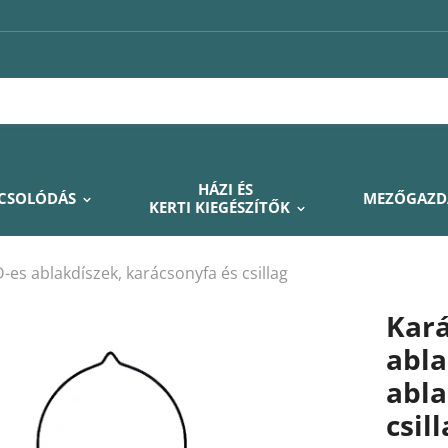
HÁZI ÉS
PCSOLÓDÁS
MEZŐGAZD
KERTI KIEGÉSZÍTŐK
es ablakdíszek, karácsonyfa és csillag
Kará
abla
abla
csil