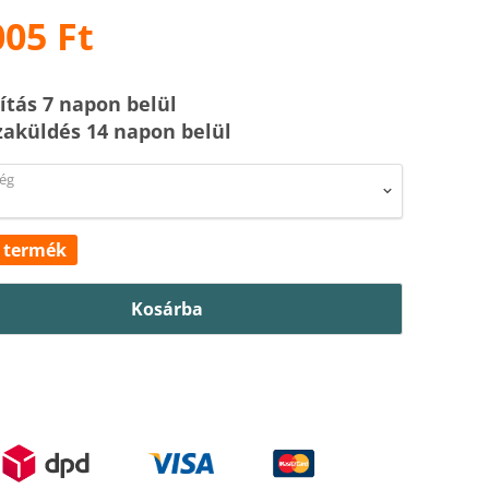
005 Ft
lítás 7 napon belül
zaküldés 14 napon belül
ég
 termék
Kosárba