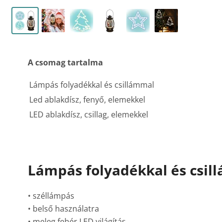
A csomag tartalma
Lámpás folyadékkal és csillámmal
Led ablakdísz, fenyő, elemekkel
LED ablakdísz, csillag, elemekkel
Lámpás folyadékkal és csil
• széllámpás
• belső használatra
• meleg fehér LED világítás