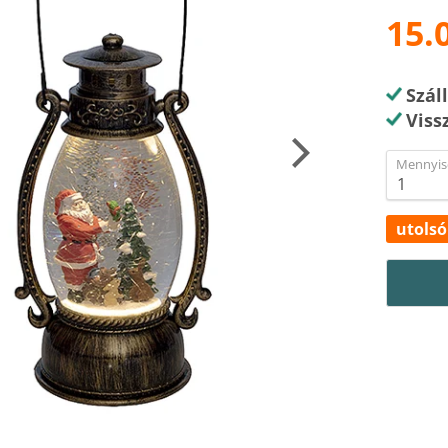
15.
Szál
Viss
Mennyis
utolsó