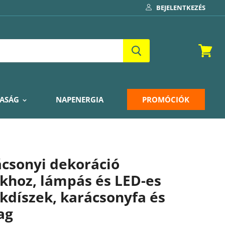
BEJELENTKEZÉS
Kosár
ASÁG
NAPENERGIA
PROMÓCIÓK
csonyi dekoráció
khoz, lámpás és LED-es
kdíszek, karácsonyfa és
lag