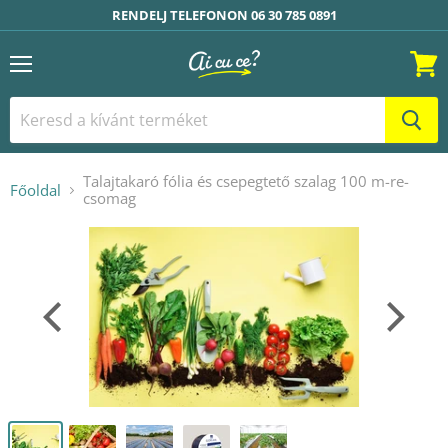
RENDELJ TELEFONON 06 30 785 0891
Menü
Kosár
Talajtakaró fólia és csepegtető szalag 100 m-re-
Főoldal
csomag