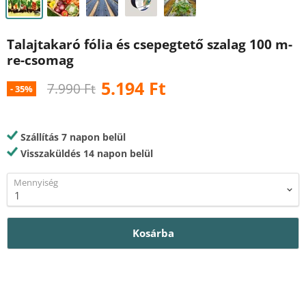
Talajtakaró fólia és csepegtető szalag 100 m-
re-csomag
Ár
5.194 Ft
Eredeti ár
7.990 Ft
-
35
%
Szállítás 7 napon belül
Visszaküldés 14 napon belül
Mennyiség
Kosárba