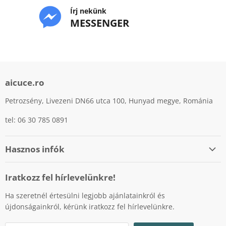
Írj nekünk
MESSENGER
aicuce.ro
Petrozsény, Livezeni DN66 utca 100, Hunyad megye, Románia
tel: 06 30 785 0891
Hasznos infók
Személyes adatok védelme
Iratkozz fel hírlevelünkre!
Cookiek (sütik) használatának szabályzata
Ha szeretnél értesülni legjobb ajánlatainkról és
Fizetési lehetőségek
újdonságainkról, kérünk iratkozz fel hírlevelünkre.
Szállítás