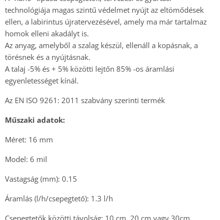
technológiája magas szintű védelmet nyújt az eltömődések
ellen, a labirintus újratervezésével, amely ma már tartalmaz
homok elleni akadályt is.
Az anyag, amelyből a szalag készül, ellenáll a kopásnak, a
törésnek és a nyújtásnak.
A talaj -5% és + 5% közötti lejtőn 85% -os áramlási
egyenletességet kínál.
Az EN ISO 9261: 2011 szabvány szerinti termék
Műszaki adatok:
Méret: 16 mm
Model: 6 mil
Vastagság (mm): 0.15
Áramlás (l/h/csepegtető): 1.3 l/h
Csepegtetők közötti távolság: 10 cm, 20 cm vagy 30cm