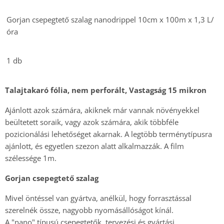
Gorjan csepegtető szalag nanodrippel 10cm x 100m x 1,3 L/
óra
1 db
Talajtakaró fólia, nem perforált, Vastagság 15 mikron
Ajánlott azok számára, akiknek már vannak növényekkel
beültetett soraik, vagy azok számára, akik többféle
pozicionálási lehetőséget akarnak. A legtöbb terménytípusra
ajánlott, és egyetlen szezon alatt alkalmazzák. A film
szélessége 1m.
Gorjan csepegtető szalag
Mivel öntéssel van gyártva, anélkül, hogy forrasztással
szerelnék össze, nagyobb nyomásállóságot kínál.
A "nano" típusú csepegtetők, tervezési és gyártási