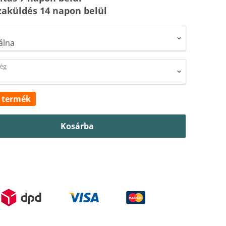
zaküldés 14 napon belül
ég
 termék
Kosárba