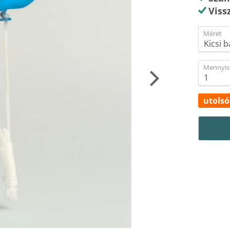
Viss
Méret
Mennyis
utolsó