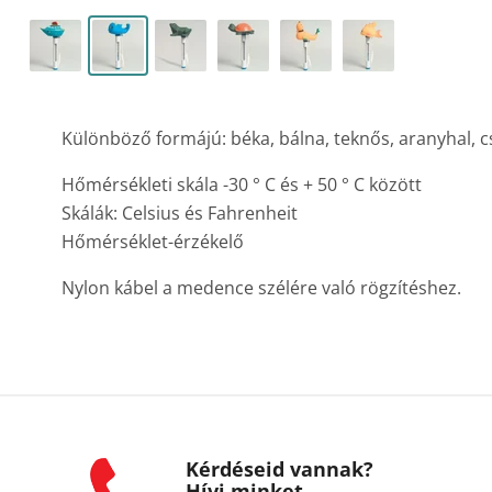
Különböző formájú: béka, bálna, teknős, aranyhal, c
Hőmérsékleti skála -30 ° C és + 50 ° C között
Skálák: Celsius és Fahrenheit
Hőmérséklet-érzékelő
Nylon kábel a medence szélére való rögzítéshez.
Kérdéseid vannak?
Hívj minket