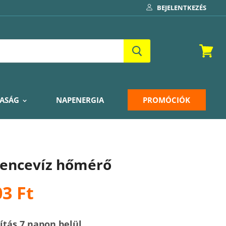
BEJELENTKEZÉS
Kosár
ASÁG
NAPENERGIA
PROMÓCIÓK
encevíz hőmérő
03 Ft
lítás 7 napon belül