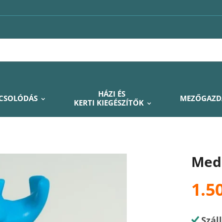
HÁZI ÉS
PCSOLÓDÁS
MEZŐGAZD
KERTI KIEGÉSZÍTŐK
Med
1.5
Szál