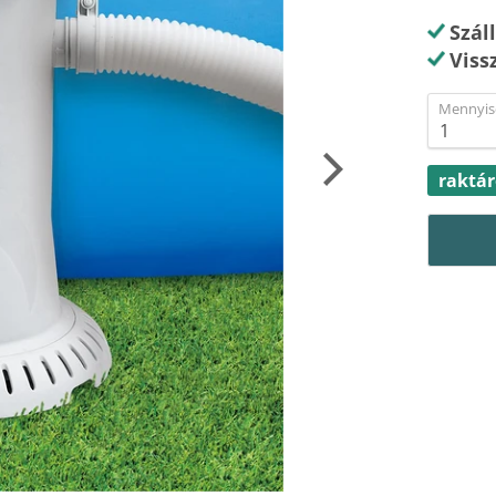
Szál
Viss
Mennyis
raktá