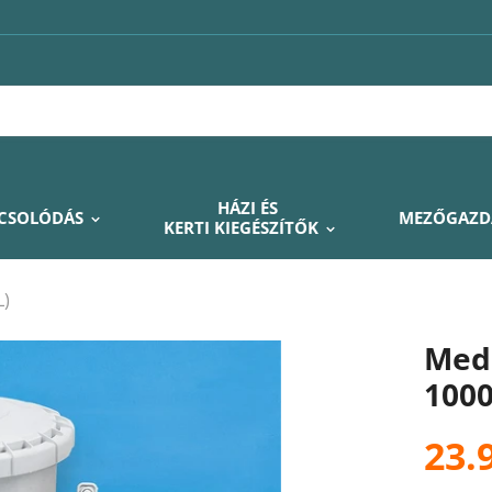
HÁZI ÉS
PCSOLÓDÁS
MEZŐGAZD
KERTI KIEGÉSZÍTŐK
L)
Mede
1000
23.