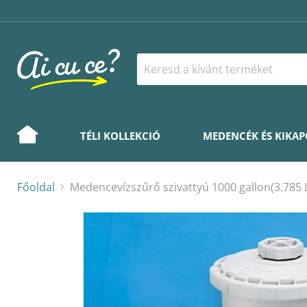
TÉLI KOLLEKCIÓ
MEDENCÉK ÉS KIKA
Főoldal
Medencevízszűrő szivattyú 1000 gallon(3.785 