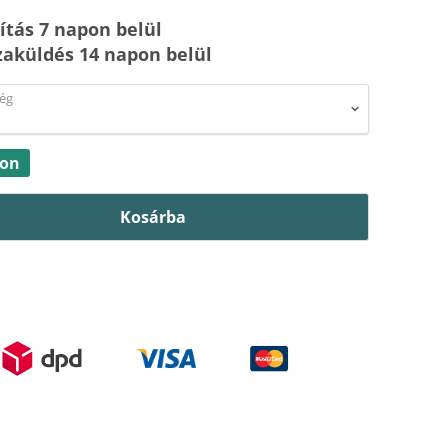
lítás 7 napon belül
zaküldés 14 napon belül
ég
ron
Kosárba