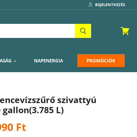
BEJELENTKEZÉS
Kosár
ASÁG
NAPENERGIA
PROMÓCIÓK
ncevízszűrő szivattyú
 gallon(3.785 L)
990 Ft