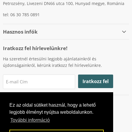
Petrozsény, Livezeni DN66 utca 100, Hunyad megye, Románia
tel: 06 30 785 0891
Hasznos infók
Személyes adatok védelme
Iratkozz fel hírlevelünkre!
Cookiek (sütik) használatának szabályzata
Ha szeretnél értesülni legjobb ajánlatainkról és
Fizetési lehetőségek
újdonságainkról, kérünk iratkozz fel hírlevelünkre.
Szállítás
Visszaküldés és garancia
Iratkozz fel
E-mail Cím
Fogyasztóvédelmi hatóság
Online vitarendezési platform
Ez az oldal sütiket használ, hogy a lehető
Ne
Ne
legjobb élményt nyújtsa weboldalunkon.
poti
poti
További információ
gasi
gasi
si
si